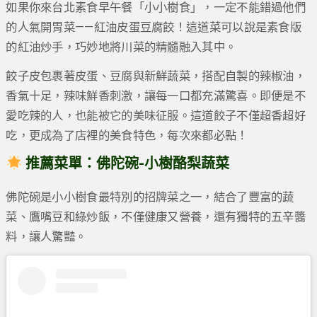
如果你來台北素食早午餐「小小樹食」，一定不能錯過他們
的人氣開胃菜——紅油皮蛋豆腐餃！這道菜可以說是素食版
的紅油炒手，巧妙地將川菜的精髓融入其中。
餃子皮包裹著皮蛋、豆腐與新鮮蔬菜，搭配自製的辣椒油，
香氣十足，辣味鮮香刺激，讓每一口都充滿驚喜。即便是不
愛吃辣的人，也能被它的美味征服。這道餃子不僅超香超好
吃，更成為了店裡的美食特色，每次來都必點！
推薦菜單：佛陀碗-小樹酪梨蔬菜
佛陀碗是小小樹食最特別的招牌菜之一，結合了豐富的蔬
菜、鷹嘴豆和綠炒飯，不僅健康又營養，還有獨特的五辛醬
料，讓人驚豔。