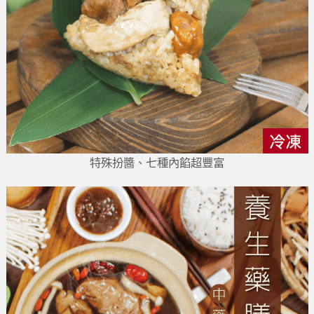
特殊扮醬、七種內餡超豐富