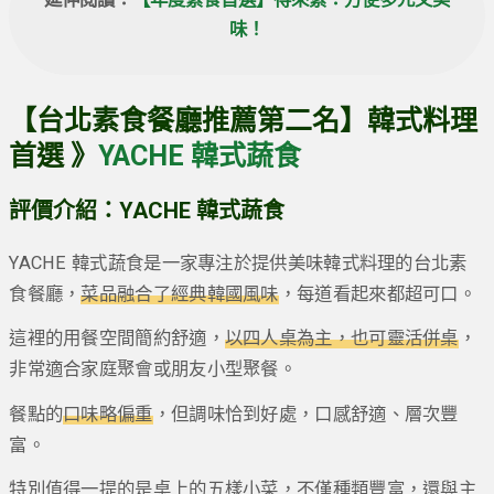
延伸閱讀：
【年度素食首選】得來素：方便多元又美
味！
【台北素食餐廳推薦第二名】韓式料理
首選 》
YACHE 韓式蔬食
評價介紹：YACHE 韓式蔬食
YACHE 韓式蔬食是一家專注於提供美味韓式料理的台北素
食餐廳，
菜品融合了經典韓國風味
，每道看起來都超可口。
這裡的用餐空間簡約舒適，
以四人桌為主，也可靈活併桌
，
非常適合家庭聚會或朋友小型聚餐。
餐點的
口味略偏重
，但調味恰到好處，口感舒適、層次豐
富。
特別值得一提的是桌上的五樣小菜，不僅種類豐富，還與主