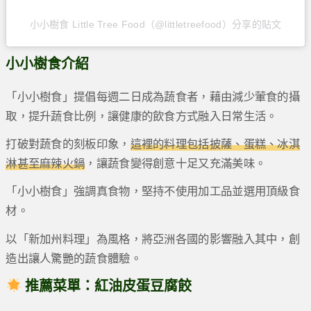
小小樹食 Little Tree Food（@littletreefood）分享的貼文
小小樹食介紹
「小小樹食」提倡每週二日成為蔬食者，藉由減少葷食的攝
取，提升蔬食比例，讓健康的飲食方式融入日常生活。
打破對蔬食的刻板印象，
這裡的料理包括披薩、蛋糕、冰淇
淋甚至麻辣火鍋
，讓蔬食變得創意十足又充滿美味。
「小小樹食」強調真食物，堅持不使用加工品並選用頂級食
材。
以「新加州料理」為風格，將亞洲各國的影響融入其中，創
造出讓人驚艷的蔬食體驗。
推薦菜單：紅油皮蛋豆腐餃