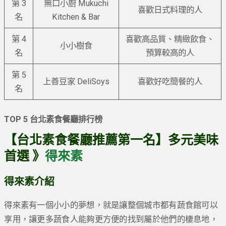
第 3
無口小廚 Mukuchi
喜歡日式料理的人
名
Kitchen & Bar
第 4
喜歡高品質、精緻飲食、
小小樹食
名
預算較高的人
第 5
上善豆家 DeliSoys
喜歡好吃簡餐的人
名
TOP 5 台北素食餐廳排行榜
【台北素食餐廳推薦第一名】多元美味
首選 》
得來素
得來素介紹
得來素有一個小小的夢想，就是讓整個城市都有蔬食館可以
享用，讓更多蔬食人能夠更方便的找到屬於他們的棲息地，