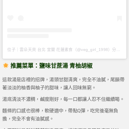
位子｜雲朵天貝 台北 宜蘭 花蓮素食（@veg_girl_1998）分享的貼文
推薦菜單：
鹽味甘蔗湯 青柚胡椒
這款湯是店裡的招牌，湯頭甘甜清爽，完全不油膩，尾韻帶
著淡淡的柚香與柚子的甜味，讓人回味無窮。
湯底清淡不濃稠，鹹度剛好，每一口都讓人忍不住繼續喝。
麵條的口感也很棒，軟硬適中，帶點Q彈，吃完後毫無負
擔，完全不會有油膩感。