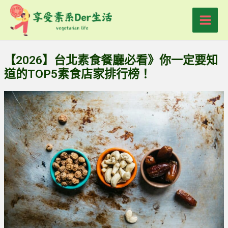
跳
Main
至
Men
主
要
【2026】台北素食餐廳必看》你一定要知
內
道的TOP5素食店家排行榜！
容