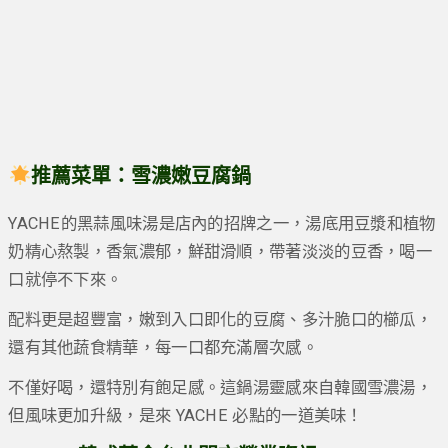
推薦菜單：
雪濃嫩豆腐鍋
YACHE的黑蒜風味湯是店內的招牌之一，湯底用豆漿和植物
奶精心熬製，香氣濃郁，鮮甜滑順，帶著淡淡的豆香，喝一
口就停不下來。
配料更是超豐富，嫩到入口即化的豆腐、多汁脆口的櫛瓜，
還有其他蔬食精華，每一口都充滿層次感。
不僅好喝，還特別有飽足感。這鍋湯靈感來自韓國雪濃湯，
但風味更加升級，是來 YACHE 必點的一道美味！