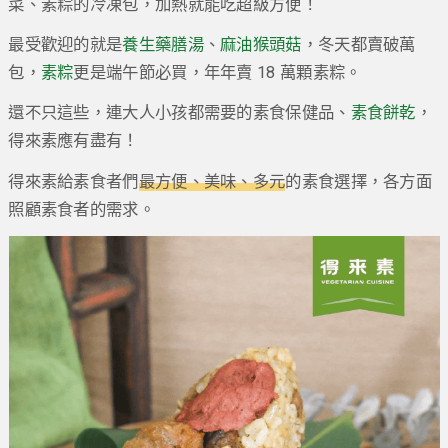
菜、素粽的冷凍包，加熱就能吃超級方便！
最受歡迎的就是
養生藥膳湯
、
麻油猴頭菇
，冬天都賣破萬
包，
素粽
更是端午節必買，年年賣 18 萬顆素粽。
還不只這些，連大人小孩都需要的素食保健品、
素食餅乾
，
得來素應有盡有！
得來素給素食者們
最方便、美味、多元
的素食選擇，各方面
照顧素食者的需求。