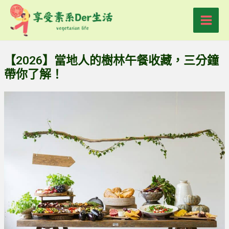
跳
Main
至
Men
主
要
【2026】當地人的樹林午餐收藏，三分鐘
內
帶你了解！
容