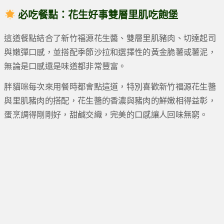
必吃餐點：花生好事雙層里肌吃飽堡
這道餐點結合了新竹福源花生醬、雙層里肌豬肉、切達起司
與嫩彈口感，並搭配季節沙拉和選擇性的黃金脆薯或薯泥，
無論是口感還是味道都非常豐富。
胖貓咪每次來用餐時都會點這道，特別喜歡新竹福源花生醬
與里肌豬肉的搭配，花生醬的香濃與豬肉的鮮嫩相得益彰，
蛋烹調得剛剛好，甜鹹交織，完美的口感讓人回味無窮。