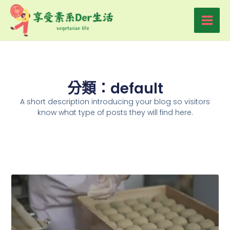
跳
Main
至
Men
主
要
內
容
分類：default
A short description introducing your blog so visitors
know what type of posts they will find here.
頁
頁
頁
頁
頁
面
面
面
面
面