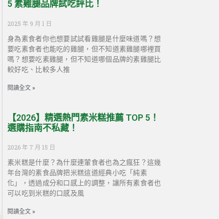
5 素雞腿品牌試吃評比！
2025 年 9 月 1 日
身為素食者你也想要試試看雞腿是什麼味道嗎？想
要吃素食者也能吃的雞腿，但不知道素雞腿哪裡買
嗎？想要吃素雞腿，但不知道哪個品牌的素雞腿比
較好吃、比較多人推
閱讀全文 »
【2026】精選熱門素米糕推薦 TOP 5！
選購指南不私藏！
2026 年 7 月 15 日
素米糕是什麼？為什麼連葷食者也為之瘋狂？這幾
年台灣的素食品牌把米糕這道經典小吃「純素
化」，透過成分和口感上的調整，讓所有素食者也
可以吃到米糕的口感及風
閱讀全文 »