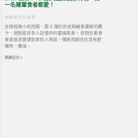
一名連葷食者都愛！
2026 年 5 月 25 日
台灣經典小吃肉圓，那 Q 彈的外皮與鹹香濃郁的醬
汁，絕對是許多人記憶中的靈魂美食。 但對於素食
者或追求健康飲食的人來說，傳統肉圓往往含有肥
豬肉、豬油，
閱讀全文 »