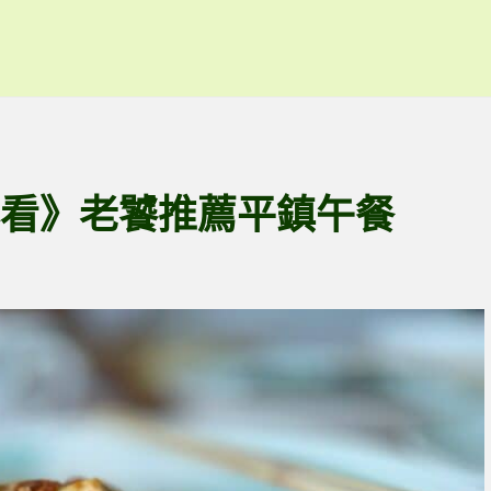
必看》老饕推薦平鎮午餐