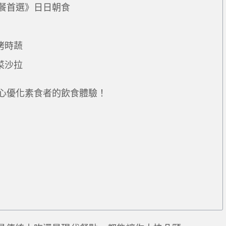
餐首選》日日朝食
烤時蔬
菜沙拉
心優化素食者的飲食體驗！