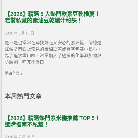
【2026】精選 5 大熱門款素豆乾推薦！
老饕私藏的素滷豆乾爆汁秘訣！
2026 年 6 月 13 日
是不是也常常在尋找好吃又安心的素豆乾，卻總是
踩雷？市面上常見的素滷豆乾或真空包裝小點心，
為了追求重口味，常常加入了過多的化學添加物與
防腐劑，吃完不僅口
閱讀全文 »
本周熱門文章
【2026】精選熱門素米糕推薦 TOP 5！
選購指南不私藏！
2026 年 7 月 15 日