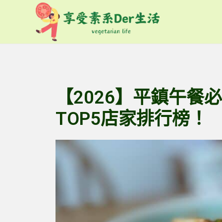
跳
至
主
要
內
容
【2026】平鎮午餐
TOP5店家排行榜！