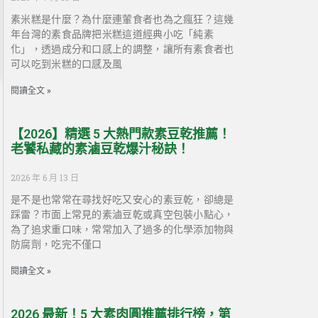
素米糕是什麼？為什麼連葷食者也為之瘋狂？這幾
年台灣的素食品牌把米糕這道經典小吃「純素
化」，透過成分和口感上的調整，讓所有素食者也
可以吃到米糕的口感及風
閱讀全文 »
【2026】精選 5 大熱門款素豆乾推薦！
老饕私藏的素滷豆乾爆汁秘訣！
2026 年 6 月 13 日
是不是也常常在尋找好吃又安心的素豆乾，卻總是
踩雷？市面上常見的素滷豆乾或真空包裝小點心，
為了追求重口味，常常加入了過多的化學添加物與
防腐劑，吃完不僅口
閱讀全文 »
2026 最新！5 大素肉圓推薦排行榜，第