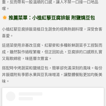
重，反而帶有一股溫順的口感，讓人不禁一口接一口地品
嚐。
推薦菜單：小植紅藜豆腐排飯 附鹽燒豆包
小植紅藜豆腐排飯是植日生蔬食的經典熱銷料理，深受食客
喜愛。
這道菜使用非基改豆腐、紅藜麥和多種新鮮蔬菜手工捏製而
成，雖然製作過程繁複，但正因如此，豆腐排的口感既扎實
又鬆軟綿密，味道層次豐富。
搭配時令烤蔬菜和鹽燒豆包，簡單卻充滿深刻的風味。每份
丼飯還附有季節水果與豆乳味噌湯，讓整體餐點更加均衡美
味。