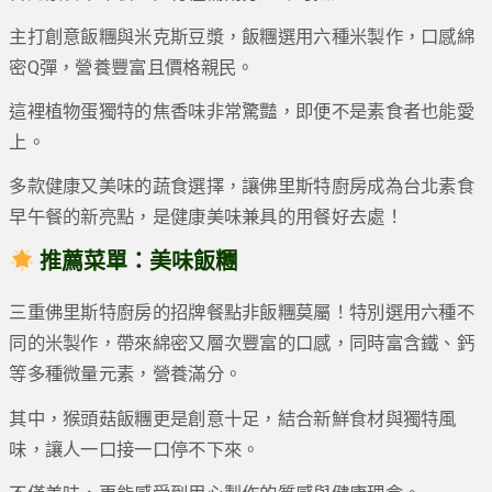
主打創意飯糰與米克斯豆漿，飯糰選用六種米製作，口感綿
密Q彈，營養豐富且價格親民。
這裡植物蛋獨特的焦香味非常驚豔，即便不是素食者也能愛
上。
多款健康又美味的蔬食選擇，讓佛里斯特廚房成為台北素食
早午餐的新亮點，是健康美味兼具的用餐好去處！
推薦菜單：美味飯糰
三重佛里斯特廚房的招牌餐點非飯糰莫屬！特別選用六種不
同的米製作，帶來綿密又層次豐富的口感，同時富含鐵、鈣
等多種微量元素，營養滿分。
其中，猴頭菇飯糰更是創意十足，結合新鮮食材與獨特風
味，讓人一口接一口停不下來。