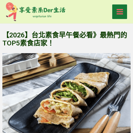
跳
Main
至
Men
主
要
【2026】台北素食早午餐必看》最熱門的
內
TOP5素食店家！
容