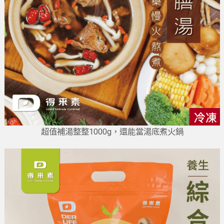
超值補湯整整1000g，還能當湯底煮火鍋