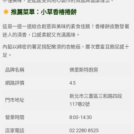
不僅美味，更能感受到用心製作的質感與健康理念。
推薦菜單：小草香椿捲餅
這是一道一道結合創意與美味的素食佳餚！香椿餅皮散發著
迷人的清香，口感柔韌又充滿風味。
內餡以綿密的薯泥搭配嫩滑的杏鮑菇，層次豐富且飽足感十
足。
品牌名稱
佛里斯特廚房
網路評價
4.5
新北市三重區三和路四段
門市地址
117巷2號
營業時間
8:00-14:30
店家電話
02 2280 8525