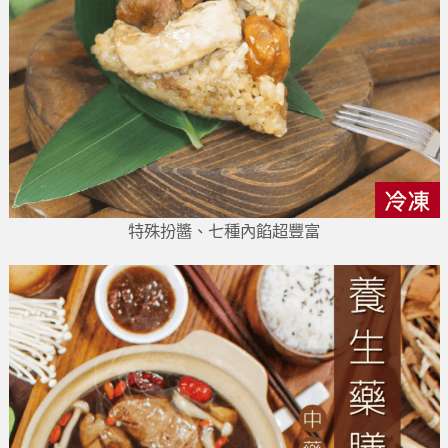
特殊扮醬、七種內餡超豐富