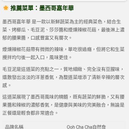
推薦菜單：墨西哥嘉年華
墨西哥嘉年華 是一款以新鮮蔬菜為主的經典菜色，結合生
菜、烤櫛瓜、毛豆泥、莎莎醬和煙燻辣椒花菇，最後淋上濃
郁的腰果醬，口感豐富又有層次。
煙燻辣椒花菇帶有微微的辣味，單吃很過癮，但將它和生菜
攪拌均勻後一起入口，風味更佳。
毛豆泥是這道菜的亮點之一，質地細緻、完全沒有豆腥味，
還散發出淡淡的洋蔥香氣，為整道菜增添了清新辛辣的層次
感。
這道菜展現了墨西哥風味的精髓，既有蔬菜的鮮脆，又有腰
果醬和辣椒的濃郁香氣，是健康與美味的完美融合，無論是
正餐還是輕食都非常適合。
品牌名稱
Ooh Cha Cha自然食