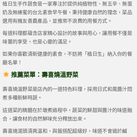
植日生手作蔬食是一家專注於提供純植物性、無五辛、無蛋
奶及無蜂蜜的台北素食早午餐，秉持健康自然的理念，菜品
選用有機友善農產品，並推崇不浪費的用餐方式。
每道料理都蘊含店家精心設計的故事與用心，讓用餐不僅是
味蕾的享受，也是心靈的滿足。
如果你喜歡清新健康的素食，不妨將「植日生」納入你的餐
廳名單！
推薦菜單：壽喜燒溫野菜
壽喜燒溫野菜是店內的一道特色料理，採用日式和風醬汁悶
煮多種新鮮時蔬。
這道菜的精髓在於墩煮過程中，蔬菜的鮮甜與醬汁的味道融
合，讓食材的自然鮮味充分釋放出來。
壽喜燒湯頭清爽溫和，與飯搭配超級好，味道不會過於鹹