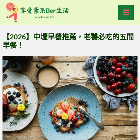
跳
Main
至
Men
主
要
【2026】中壢早餐推薦，老饕必吃的五間
內
早餐！
容