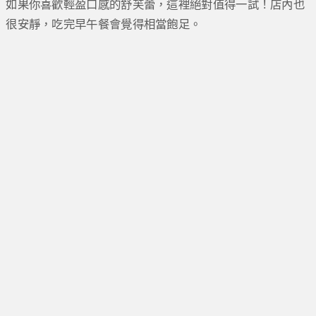
如果你喜歡輕盈口感的舒芙蕾，這裡絕對值得一試！店內也
很安靜，吃完早午餐會覺得相當飽足。