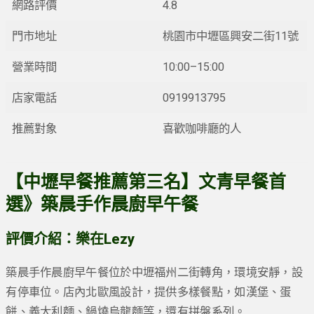
網路評價
4.8
門市地址
桃園市中壢區興安二街11號
營業時間
10:00–15:00
店家電話
0919913795
推薦對象
喜歡咖啡廳的人
【中壢早餐推薦第三名】文青早餐首
選》
築晨手作晨廚早午餐
評價介紹：樂在Lezy
築晨手作晨廚早午餐位於中壢福州二街轉角，環境安靜，設
有停車位。店內北歐風設計，提供多樣餐點，如漢堡、蛋
餅、義大利麵、鍋燒烏龍麵等，還有拼盤系列。