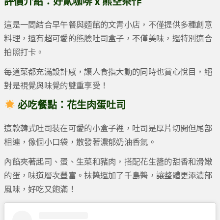
評價介紹：好貳咖啡 x 熊空茶作
這是一間結合早午餐與麵館的文青小店，不僅提供多種創意
料理，還有超可愛的熊臉吐司盒子，不僅美味，還特別適合
拍照打卡。
每道菜都充滿設計感，讓人食指大動的同時也賞心悅目，絕
對是視覺與味覺的雙重享受！
必吃餐點：花生肉蛋吐司
這款韓式吐司裝在可愛的小盒子裡，吐司是厚片切開但尾部
相連，像個小口袋，散發著濃郁奶油香氣。
內餡夾著起司、蛋、生菜和豬肉，搭配花生醬的甜香和滑嫩
的蛋，味道層次豐富。抹醬還加了千島醬，讓整體更添濃郁
風味，好吃又飽滿！