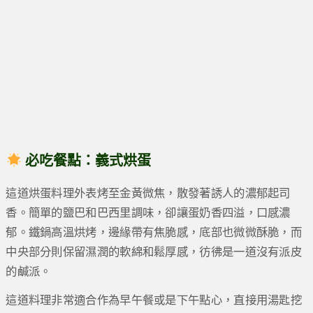
必吃餐點：義式烘蛋
這道烘蛋料理外表烤至金黃微焦，散發著誘人的濃郁起司
香。簡單的鹽巴和巴西里調味，卻讓蛋奶香四溢，口感濃
郁。鐵鍋高溫烘烤，邊緣帶有焦脆感，底部也微微酥脆，而
中央部分則保留濕潤的軟綿和鬆厚感，彷彿是一道沒有派皮
的鹹派。
這道料理非常適合作為早午餐或是下午點心，直接用湯匙挖