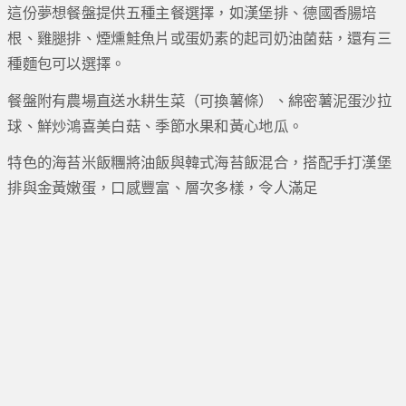
這份夢想餐盤提供五種主餐選擇，如漢堡排、德國香腸培
根、雞腿排、煙燻鮭魚片或蛋奶素的起司奶油菌菇，還有三
種麵包可以選擇。
餐盤附有農場直送水耕生菜（可換薯條）、綿密薯泥蛋沙拉
球、鮮炒鴻喜美白菇、季節水果和黃心地瓜。
特色的海苔米飯糰將油飯與韓式海苔飯混合，搭配手打漢堡
排與金黃嫩蛋，口感豐富、層次多樣，令人滿足