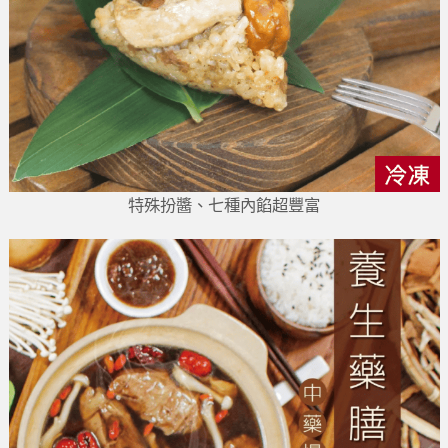
特殊扮醬、七種內餡超豐富