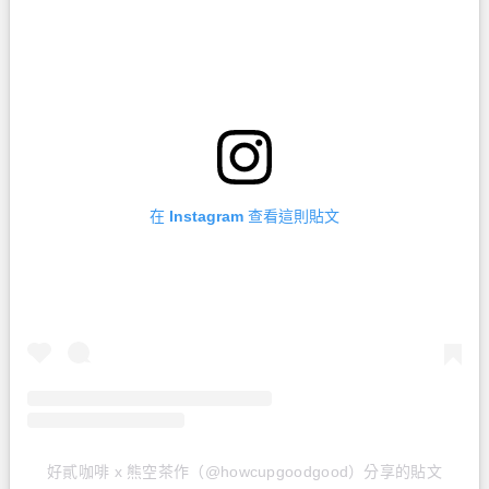
在 Instagram 查看這則貼文
好貳咖啡 x 熊空茶作（@howcupgoodgood）分享的貼文