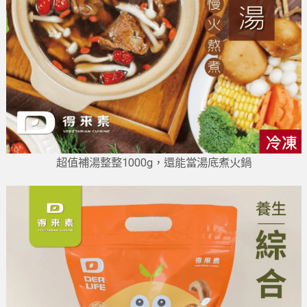
超值補湯整整1000g，還能當湯底煮火鍋