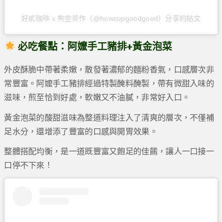
好貳咖啡 x 熊空茶作（@howcupgoodgood）分享的貼文
必吃餐點：阿嬤手工豬排+黃金泡菜
外皮酥脆中帶著柔嫩，散發著濃郁的麵粉香氣，口感層次非
常豐富。阿嬤手工豬排經過特製醃料醃製，帶有微甜入味的
滋味，煎至恰到好處，軟嫩又不油膩，非常好入口。
黃金泡菜的酸甜滋味為整道料理注入了清爽的層次，不僅補
足水分，還增添了豐富的口感與開胃效果。
整體搭配均衡，是一道既豐富又飽足的佳餚，讓人一口接一
口停不下來！